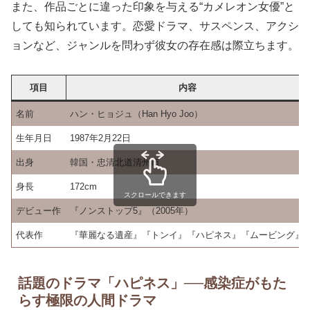
また、作品ごとに違った印象を与える“カメレオン女優”と
しても知られています。恋愛ドラマ、サスペンス、アクシ
ョンなど、ジャンルを問わず彼女の存在感は際立ちます。
項目
内容
名前
ハン・ヒョジュ（Han Hyo Joo）
生年月日
1987年2月22日
出身
韓国・忠清北道清州市
身長
172cm
スクロールできます
デビュー作
『ノンストップ5』（2005年）
代表作
『華麗なる遺産』『トンイ』『ハピネス』『ムービング』
話題のドラマ「ハピネス」──感染症がもた
らす極限の人間ドラマ