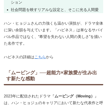
ション
社会問題を映すリアルな設定と、そこに光る人間愛
ハン・ヒョジュさんの力強くも温かい演技が、ドラマ全体
に深い余韻を与えています。「ハピネス」は単なるサバイ
バル作品ではなく、“希望を失わない人間の美しさ”を描い
た名作です。
ハピネスの詳細は
こちら
から
「ムービング」──超能力×家族愛が生み出
す新たな感動
2023年に配信されたドラマ『
ムービング（Moving）
』
は、ハン・ヒョジュのキャリアにおいて新たな代表作と呼