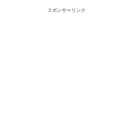
（ブラックアウト）の裏に隠された、村
人たちの恐ろしい秘密とは？
スポンサーリンク