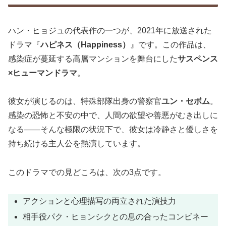
ハン・ヒョジュの代表作の一つが、2021年に放送された
ドラマ『
ハピネス（Happiness）
』です。この作品は、
感染症が蔓延する高層マンションを舞台にした
サスペンス
×ヒューマンドラマ
。
彼女が演じるのは、特殊部隊出身の警察官
ユン・セボム
。
感染の恐怖と不安の中で、人間の欲望や善悪がむき出しに
なる――そんな極限の状況下で、彼女は冷静さと優しさを
持ち続ける主人公を熱演しています。
このドラマでの見どころは、次の3点です。
アクションと心理描写の両立された演技力
相手役パク・ヒョンシクとの息の合ったコンビネー