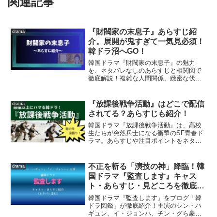
関連記事
『財閥家の末息子』あらすじ紹
drama
介。展開が鬼すぎて一気見必須！
韓ドラ沼へGO！
韓国ドラマ『財閥家の末息子』の魅力
を、ネタバレなしのあらすじと相関図で
徹底解説！複雑な人間関係、緻密な伏
線、そして推し兄キャラにも注目。
『放課後戦争活動』はどこで配信
drama
されてる？あらすじも紹介！
韓国ドラマ『放課後戦争活動』は、高校
生たちが突然兵士になる衝撃のSF青春ド
ラマ。あらすじや注目ポイントをネタバ
レなしで紹介します。
不正を斬る「演技の神」降臨！韓
drama
国ドラマ『監査します』キャス
ト・あらすじ・見どころを徹底解
剖！
韓国ドラマ『監査します』をブログ「韓
ドラ図鑑」が徹底紹介！主演のシン・ハ
ギュン、イ・ジョンハ、チン・グら豪華