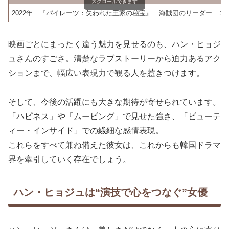
スクロールできます
2022年
『パイレーツ：失われた王家の秘宝』
海賊団のリーダー
コ
映画ごとにまったく違う魅力を見せるのも、ハン・ヒョジ
ュさんのすごさ。清楚なラブストーリーから迫力あるアク
ションまで、幅広い表現力で観る人を惹きつけます。
そして、今後の活躍にも大きな期待が寄せられています。
「ハピネス」や「ムービング」で見せた強さ、「ビューテ
ィー・インサイド」での繊細な感情表現。
これらをすべて兼ね備えた彼女は、これからも韓国ドラマ
界を牽引していく存在でしょう。
ハン・ヒョジュは“演技で心をつなぐ”女優