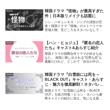
キャストの過去の出演作から、物語のあ
らすじ、プロが教えるおすすめポイント
まで詳しく解説します。スカッとしたい
韓国ドラマ『怪物』が最高すぎた
drama
大人の女性必見のオフィス捜査劇の魅力
件｜日本版リメイクも話題に
を今すぐチェック！
シン・ハギュン＆ヨ・ジングの演技が圧
巻！韓国ドラマ『怪物』のストーリーや
登場人物、見どころをネタバレなしで熱
く語ります。
【ハン・ヒョジュ】『匿名の恋人
drama
たち』キャスト&あらすじ紹介
韓国ドラマや国際合作ドラマが好きなあ
なた。 画面に映し出される“完璧な恋”も
素敵だけれど、どこかで「自分の中のモ
ヤモヤ」を抱えていることはありません
か？「人と目を合わせるのが苦手」「触
れられると落ち着かない」――そんな自
韓国ドラマ『白雪姫には死を～
drama
分の“弱さ”を隠しな...
BLACK OUT』キャスト・あらす
じ・魅力を徹底解剖！ネタバレ含
む
韓国ドラマ『白雪姫には死を～BLACK
OUT』を総力特集！ピョン・ヨハンら豪
華キャストの紹介に加え、気になる真犯
人や事件の真相、衝撃の結末をネタバレ
ありで徹底解説します。11年前の記憶