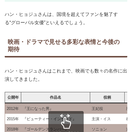
ハン・ヒョジュさんは、国境を超えてファンを魅了す
る“グローバル女優”といえるでしょう。
映画・ドラマで見せる多彩な表情と今後の
期待
ハン・ヒョジュさんはこれまで、映画でも数々の名作に出
演してきました。
公開年
作品名
役柄
2012年
『王になった男』
王妃役
歴
2015年
『ビューティー・インサイド』
主演・イス
相
2018年
『ゴールデンスランバー』
ソニョン
逃